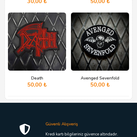
30,00
₺
50,00
₺
Death
Avenged Sevenfold
50,00
₺
50,00
₺
Güvenli Alışveriş
Kredi kartı bilgileriniz güvence altındadır.