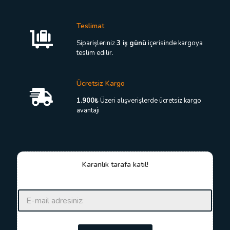
Teslimat
Siparişleriniz
3 iş günü
içerisinde kargoya
teslim edilir.
Ücretsiz Kargo
1.900₺
Üzeri alışverişlerde ücretsiz kargo
avantajı
Karanlık tarafa katıl!
*
E
E
-
-
p
p
o
o