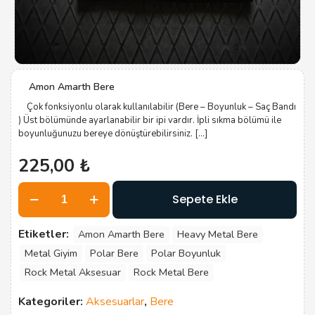
Amon Amarth Bere
Çok fonksiyonlu olarak kullanılabilir (Bere – Boyunluk – Saç Bandı
) Üst bölümünde ayarlanabilir bir ipi vardır. İpli sıkma bölümü ile
boyunluğunuzu bereye dönüştürebilirsiniz.
[…]
225,00
₺
Amon
Sepete Ekle
Amarth
Bere
adet
Etiketler:
Amon Amarth Bere
Heavy Metal Bere
Metal Giyim
Polar Bere
Polar Boyunluk
Rock Metal Aksesuar
Rock Metal Bere
Kategoriler:
Aksesuarlar
,
Bere