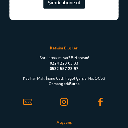
s
Şimdi abone ol
s
t
t
a
a
*
E
-
p
o
s
t
İletişim Bilgileri
a
Sorularınız mı var? Bizi arayın!
0224 223 03 33
0532 557 23 97
Kayıhan Mah. İnönü Cad. İnegöl Çarşısı No: 14/53
Osmangazi/Bursa
Alışveriş