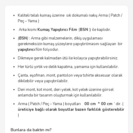
Kaliteli telalı kumaş üzerine sık dokumalı nakış Arma ( Patch /
Peç – Yama )
Arka kısmı
Kumaş Yapıştırıcı Film
(
BSN )
ile kaplıdır.
(
BSN
)
: Arma gibi malzemelerin, dikiş uygulaması
gerekmeksizin kumaş yüzeylere yapıştırılmasını sağlayan bir
yapıştırıcı
film folyodur.
Dikmeye gerek kalmadan ütü ile kolayca yapıştırabilirsiniz.
Her türlü yırtık ve delik kapatma, yamama için kullanılabilir.
Çanta, eşofman, mont, pantolon veya tshirte aksesuar olarak
dikilebilir veya yapıştırılabilir.
Deri mont, kot mont, deri yelek, kot yelek üzerine görsel
anlamda bir tasarım oluşturmak için kullanılabilir.
Arma ( Patch / Peç – Yama ) boyutları
00 cm * 00 cm
‘ dir. (
üreticiye bağlı olarak boyutlar bazen farklılık gösterebilir
)
Bunlara da baktın mı?