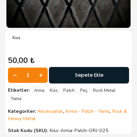
Kiss
50,00
₺
Kiss
Sepete Ekle
adet
Etiketler:
Arma
Kiss
Patch
Peç
Rock Metal
Yama
Kategoriler:
Aksesuarlar
,
Arma - Patch - Yama
,
Rock &
Heavy Metal
Stok Kodu (SKU):
Kiss-Arma-Patch-ORJ-025