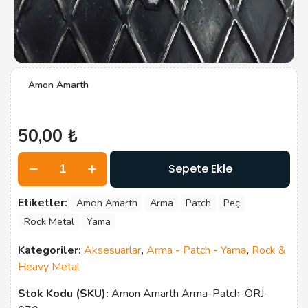
Amon Amarth
50,00
₺
Amon
Sepete Ekle
Amarth
adet
Etiketler:
Amon Amarth
Arma
Patch
Peç
Rock Metal
Yama
Kategoriler:
Aksesuarlar
,
Arma - Patch - Yama
,
Rock &
Heavy Metal
Stok Kodu (SKU):
Amon Amarth Arma-Patch-ORJ-