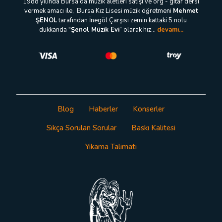
1988 yılında Bursa’da müzik aletleri satışı ve org - gitar dersi
vermek amacı ile, Bursa Kız Lisesi müzik öğretmeni
Mehmet
ŞENOL
tarafından İnegöl Çarşısı zemin kattaki 5 nolu
dükkanda "
Şenol Müzik Evi
” olarak hiz...
devamı...
Blog
Haberler
Konserler
Sıkça Sorulan Sorular
Baskı Kalitesi
Yıkama Talimatı