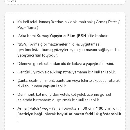
070
Kaliteli telalı kumaş üzerine sık dokumalı nakış Arma ( Patch /
Peç – Yama )
Arka kısmı
Kumaş Yapıştırıcı Film
(
BSN )
ile kaplıdır.
(
BSN
)
: Arma gibi malzemelerin, dikiş uygulaması
gerekmeksizin kumaş yüzeylere yapıştırılmasını sağlayan bir
yapıştırıcı
film folyodur.
Dikmeye gerek kalmadan ütü ile kolayca yapıştırabilirsiniz.
Her türlü yırtık ve delik kapatma, yamama için kullanılabilir.
Çanta, eşofman, mont, pantolon veya tshirte aksesuar olarak
dikilebilir veya yapıştırılabilir.
Deri mont, kot mont, deri yelek, kot yelek üzerine görsel
anlamda bir tasarım oluşturmak için kullanılabilir.
Arma ( Patch / Peç – Yama ) boyutları
00 cm * 00 cm
‘ dir. (
üreticiye bağlı olarak boyutlar bazen farklılık gösterebilir
)