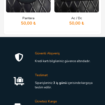
Pantera
Ac / Dc
50,00
₺
50,00
₺
Güvenli Alışveriş
Kredi kartı bilgileriniz güvence altındadır.
Teslimat
Siparişleriniz
3 iş günü
içerisinde kargoya
teslim edilir.
Ücretsiz Kargo