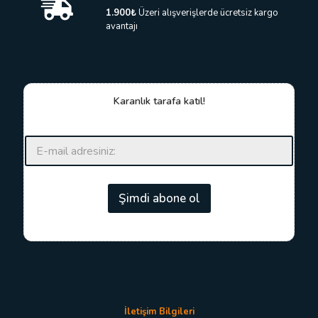
1.900₺
Üzeri alışverişlerde ücretsiz kargo
avantajı
Karanlık tarafa katıl!
E
E
-
-
p
p
o
o
s
s
Şimdi abone ol
t
t
a
a
*
*
E
-
p
o
s
t
İletişim Bilgileri