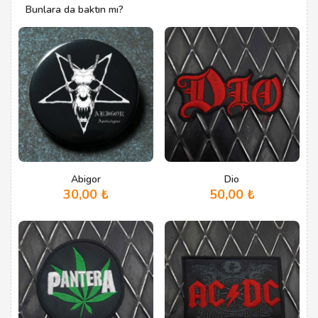
Bunlara da baktın mı?
Abigor
Dio
30,00
₺
50,00
₺