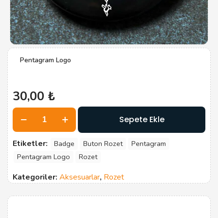
Pentagram Logo
30,00
₺
Pentagram
Sepete Ekle
Logo
adet
Etiketler:
Badge
Buton Rozet
Pentagram
Pentagram Logo
Rozet
Kategoriler:
Aksesuarlar
,
Rozet