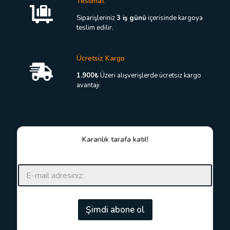
Teslimat
Siparişleriniz
3 iş günü
içerisinde kargoya
teslim edilir.
Ücretsiz Kargo
1.900₺
Üzeri alışverişlerde ücretsiz kargo
avantajı
Karanlık tarafa katıl!
E
E
-
-
p
p
o
o
s
s
Şimdi abone ol
t
t
a
a
E