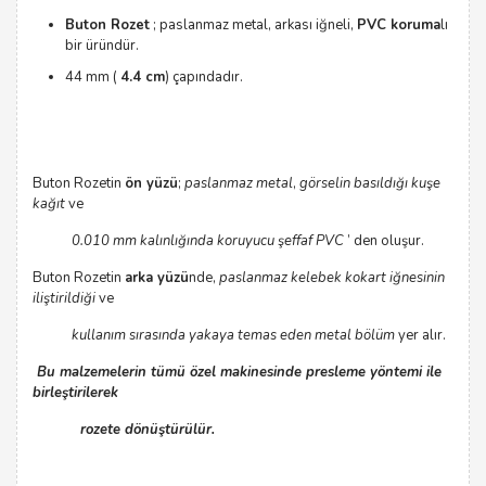
Buton Rozet
; paslanmaz metal, arkası iğneli,
PVC koruma
lı
bir üründür.
44 mm (
4.4 cm
) çapındadır.
Buton Rozetin
ön yüzü
;
paslanmaz metal
,
görselin basıldığı kuşe
kağıt
ve
0.010 mm kalınlığında
koruyucu şeffaf PVC
’ den oluşur.
Buton Rozetin
arka yüzü
nde,
paslanmaz kelebek kokart iğnesinin
iliştirildiği
ve
kullanım sırasında yakaya temas eden metal bölüm
yer alır.
Bu malzemelerin tümü özel makinesinde presleme yöntemi ile
birleştirilerek
rozete
dönüştürülür.