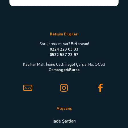
*
-
p
o
s
t
a
İletişim Bilgileri
*
Sorularınız mı var? Bizi arayın!
0224 223 03 33
0532 557 23 97
Kayıhan Mah. İnönü Cad. İnegöl Çarşısı No: 14/53
Osmangazi/Bursa
Alışveriş
İade Şartları