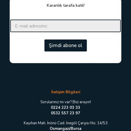
Karanlık tarafa katıl!
E
E
-
-
p
p
o
o
s
s
Şimdi abone ol
t
t
a
a
E
*
-
p
o
s
t
a
İletişim Bilgileri
E
-
Sorularınız mı var? Bizi arayın!
p
0224 223 03 33
o
0532 557 23 97
s
t
Kayıhan Mah. İnönü Cad. İnegöl Çarşısı No: 14/53
a
Osmangazi/Bursa