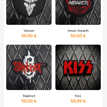
Venom
Amon Amarth
50,00
₺
50,00
₺
Slipknot
Kiss
50,00
₺
50,00
₺