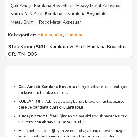
Çok Amaçlı Bandana Boyunluk
Heavy Metal Aksesuar
Kurukafa & Skull Bandana
Kurukafa Boyunluk
Metal Giyim
Rock Metal Aksesuar
Kategoriler:
Aksesuarlar
,
Bandana
Stok Kodu (SKU):
Kurukafa-&-Skull Bandana Boyunluk
ORJ-TM-B05
Çok Amaçlı Bandana Boyunluk
birçok aktivite için ideal, çok
fonksiyonlu bir aksesuardır.
KULLANIMI :
Atkı, saç ve baş bandı, bileklik, maske, eşarp,
bere ve bandana olarak kullanılabilir.
Kumaşının termal özelliğinden dolayı sizi soğuk havada sıcak
ve nemsiz sıcak havada ise serin tutar.
Hafif, nefes alışı sağlayan ve nem oluşumunu önleyen rüzgar
korumasıyla kullanımı son derece konforlu bir üründür.