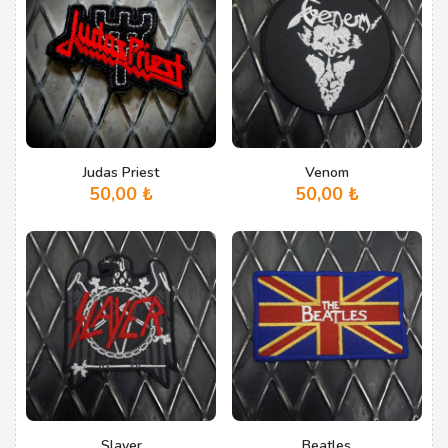
Judas Priest
Venom
50,00
₺
50,00
₺
Slayer
Beatles