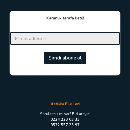
Karanlık tarafa katıl!
E
E
-
-
p
p
o
o
s
s
Şimdi abone ol
t
t
a
a
*
*
*
İletişim Bilgileri
Sorularınız mı var? Bizi arayın!
0224 223 03 33
0532 557 23 97