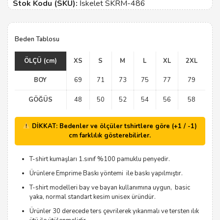
Stok Kodu (SKU):
İskelet SKRM-486
Beden Tablosu
ÖLÇÜ (cm)
XS
S
M
L
XL
2XL
BOY
69
71
73
75
77
79
GÖĞÜS
48
50
52
54
56
58
DİKKAT: Bedenler ve ölçüler tshirtlere göre (+1 / -1)
cm farklılık gösterebilirler.
T-shirt kumaşları 1.sınıf %100 pamuklu penyedir.
Ürünlere Emprime Baskı yöntemi ile baskı yapılmıştır.
T-shirt modelleri bay ve bayan kullanımına uygun, basic
yaka, normal standart kesim unisex üründür.
Ürünler 30 derecede ters çevrilerek yıkanmalı ve tersten ılık