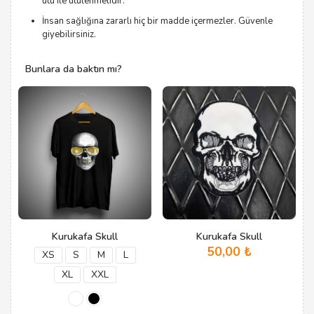
ütü ile ütülenmelidir.
İnsan sağlığına zararlı hiç bir madde içermezler. Güvenle
giyebilirsiniz.
Bunlara da baktın mı?
Kurukafa Skull
Kurukafa Skull
50,00
₺
XS
S
M
L
XL
XXL