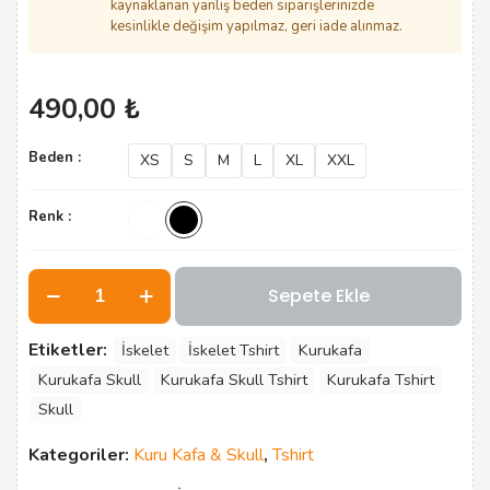
kaynaklanan yanlış beden siparişlerinizde
kesinlikle değişim yapılmaz, geri iade alınmaz.
490,00
₺
Beden :
XS
S
M
L
XL
XXL
Renk :
İskelet
Sepete Ekle
adet
Etiketler:
İskelet
İskelet Tshirt
Kurukafa
Kurukafa Skull
Kurukafa Skull Tshirt
Kurukafa Tshirt
Skull
Kategoriler:
Kuru Kafa & Skull
,
Tshirt