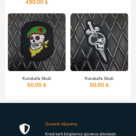
490,00
₺
Bu
ürünün
birden
fazla
varyasyonu
var.
Seçenekler
ürün
sayfasından
seçilebilir
Kurukafa Skull
Kurukafa Skull
50,00
₺
50,00
₺
Güvenli Alışveriş
Kredi kartı bilgileriniz güvence altındadır.