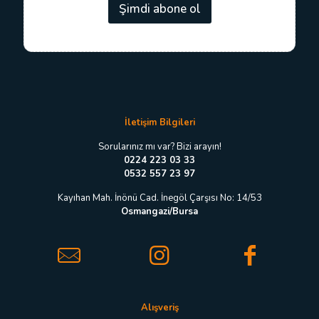
s
Şimdi abone ol
t
t
a
a
E
*
-
p
o
s
t
a
İletişim Bilgileri
E
-
Sorularınız mı var? Bizi arayın!
p
0224 223 03 33
o
0532 557 23 97
s
t
Kayıhan Mah. İnönü Cad. İnegöl Çarşısı No: 14/53
a
Osmangazi/Bursa
Alışveriş