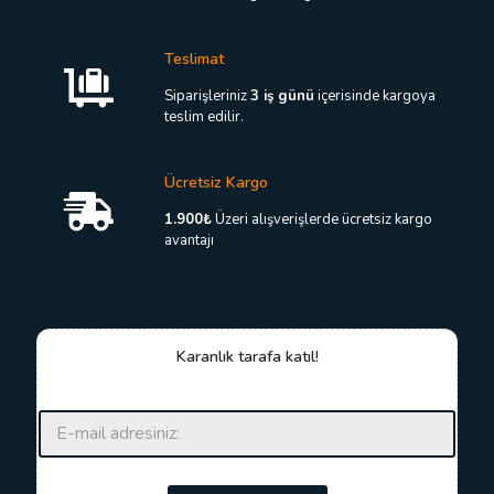
Teslimat
Siparişleriniz
3 iş günü
içerisinde kargoya
teslim edilir.
Ücretsiz Kargo
1.900₺
Üzeri alışverişlerde ücretsiz kargo
avantajı
Karanlık tarafa katıl!
E
E
-
-
p
p
o
o
s