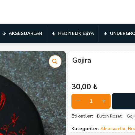
AKSESUARLAR
HEDIYELIK EŞYA
UNDERGR
Gojira
30,00
₺
Gojira
adet
Etiketler:
Buton Rozet
Goji
Kategoriler:
Aksesuarlar
,
Ro