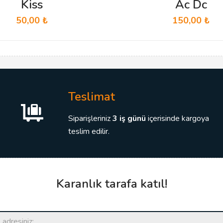
Kiss
Ac Dc
50,00
₺
150,00
₺
Teslimat
Siparişleriniz
3 iş günü
içerisinde kargoya
teslim edilir.
Karanlık tarafa katıl!
E
-