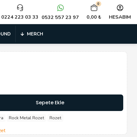
0
0224 223 03 33
0,00 ₺
HESABIM
0532 557 23 97
OUND
MERCH
Sepete Ekle
ra
Rock Metal Rozet
Rozet
zet