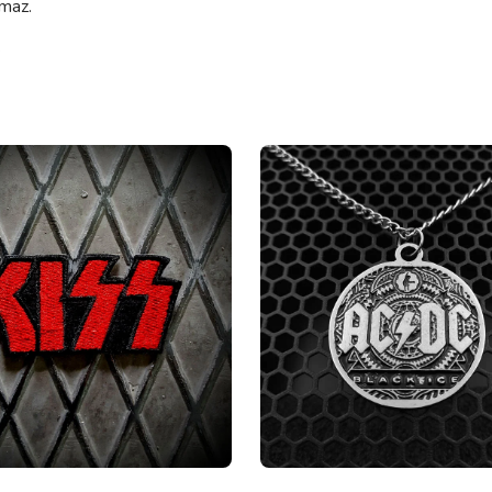
lmaz.
.