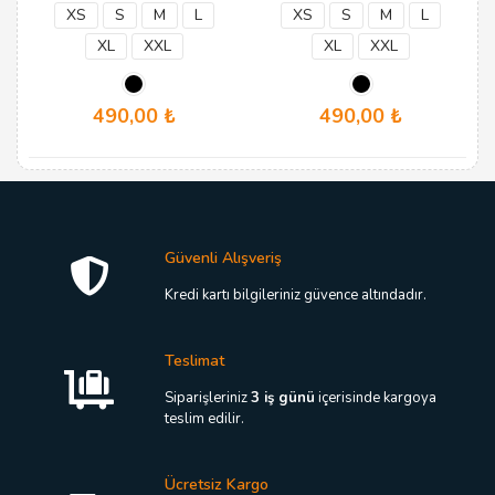
XS
S
M
L
XS
S
M
L
XL
XXL
XL
XXL
490,00
₺
490,00
₺
Bu
Bu
ürünün
ürünün
birden
birden
fazla
fazla
varyasyonu
varyasyonu
var.
var.
Güvenli Alışveriş
Seçenekler
Seçenekler
ürün
ürün
Kredi kartı bilgileriniz güvence altındadır.
sayfasından
sayfasından
seçilebilir
seçilebilir
Teslimat
Siparişleriniz
3 iş günü
içerisinde kargoya
teslim edilir.
Ücretsiz Kargo