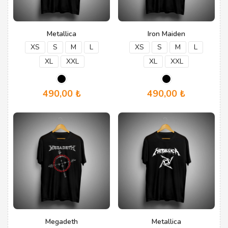
Metallica
Iron Maiden
XS
S
M
L
XS
S
M
L
XL
XXL
XL
XXL
490,00
₺
490,00
₺
Bu
Bu
ürünün
ürünün
birden
birden
fazla
fazla
varyasyonu
varyasyonu
var.
var.
Seçenekler
Seçenekler
ürün
ürün
sayfasından
sayfasından
seçilebilir
seçilebilir
Megadeth
Metallica