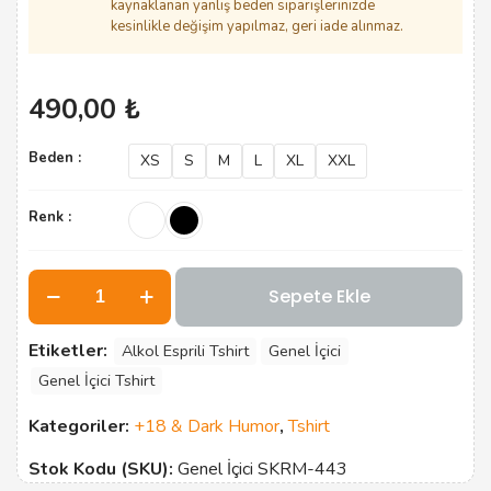
kaynaklanan yanlış beden siparişlerinizde
kesinlikle değişim yapılmaz, geri iade alınmaz.
490,00
₺
Beden :
XS
S
M
L
XL
XXL
Renk :
Genel
Sepete Ekle
İçici
adet
Etiketler:
Alkol Esprili Tshirt
Genel İçici
Genel İçici Tshirt
Kategoriler:
+18 & Dark Humor
,
Tshirt
Stok Kodu (SKU):
Genel İçici SKRM-443