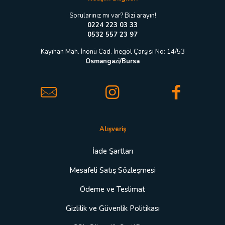
*
Sorularınız mı var? Bizi arayın!
0224 223 03 33
0532 557 23 97
Kayıhan Mah. İnönü Cad. İnegöl Çarşısı No: 14/53
Osmangazi/Bursa
Alışveriş
İade Şartları
Mesafeli Satış Sözleşmesi
Ödeme ve Teslimat
Gizlilik ve Güvenlik Politikası