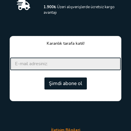
1.900₺
Üzeri alışverişlerde ücretsiz kargo
avantajı
Karanlık tarafa katıl!
E
E
-
-
p
p
o
o
s
s
Şimdi abone ol
t
t
a
a
E
*
-
p
o
s
t
a
İletişim Bilgileri