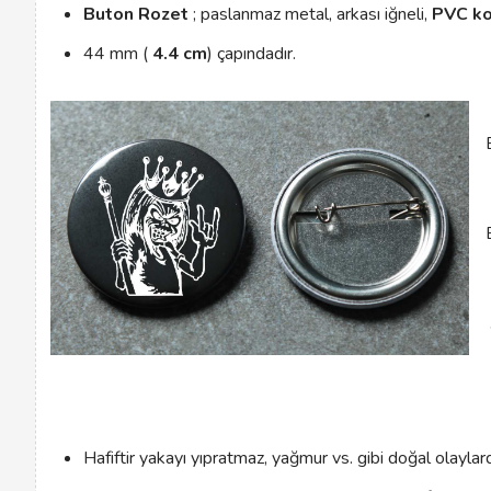
Buton Rozet
; paslanmaz metal, arkası iğneli,
PVC k
44 mm (
4.4 cm
) çapındadır.
Hafiftir yakayı yıpratmaz, yağmur vs. gibi doğal olayla