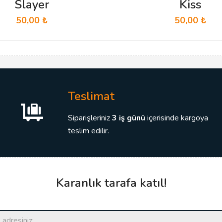
Slayer
Kiss
50,00
₺
50,00
₺
Teslimat
Siparişleriniz
3 iş günü
içerisinde kargoya
teslim edilir.
Karanlık tarafa katıl!
*
E