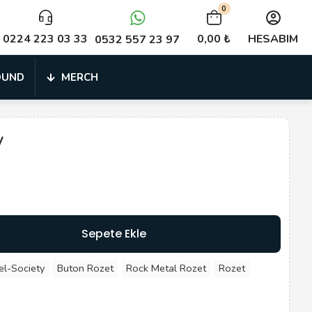
0
0224 223 03 33
0,00 ₺
HESABIM
0532 557 23 97
OUND
MERCH
y
Sepete Ekle
el-Society
Buton Rozet
Rock Metal Rozet
Rozet