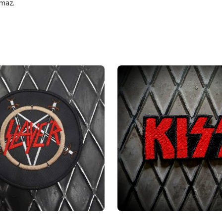
lmaz.
.