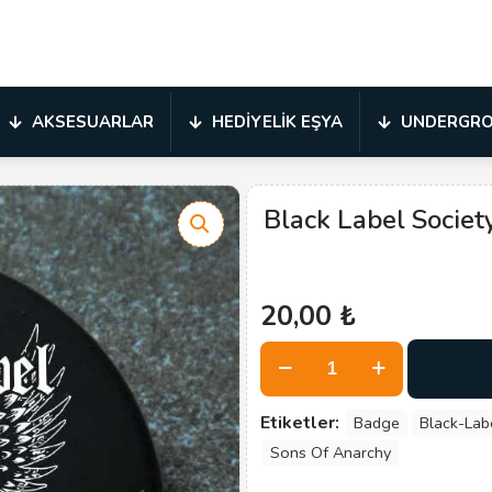
AKSESUARLAR
HEDIYELIK EŞYA
UNDERGR
Black Label Societ
20,00
₺
Black
Label
Society
Etiketler:
Badge
Black-Lab
adet
Sons Of Anarchy