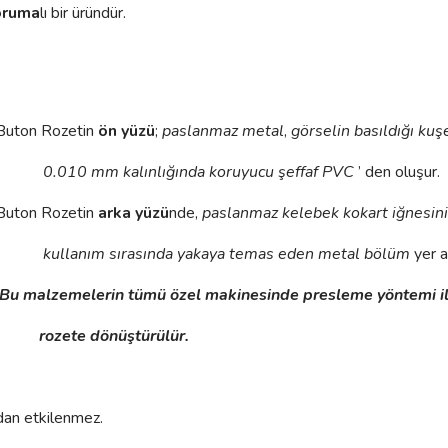
oruma
lı bir üründür.
Buton Rozetin
ön yüzü
;
paslanmaz metal
,
görselin basıldığı kuş
0.010 mm kalınlığında
koruyucu şeffaf PVC
’ den oluşur.
Buton Rozetin
arka yüzü
nde,
paslanmaz kelebek kokart iğnesinin 
kullanım sırasında yakaya temas eden metal bölüm
yer al
Bu malzemelerin tümü özel makinesinde presleme yöntemi ile 
rozete
dönüştürülür.
rdan etkilenmez.