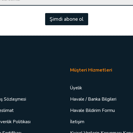
-
p
o
Şimdi abone ol
s
t
a
*
Müşteri Hizmetleri
Üyelik
ış Sözleşmesi
Havale / Banka Bilgileri
eslimat
Havale Bildirim Formu
üvenlik Politikası
İletişim
 Sertifikası
Kişisel Verilerin Korunması Kan