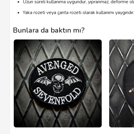
Uzun süreli kullanıma uygundur, yıpranmaz, deforme o
Yaka rozeti veya çanta rozeti olarak kullanımı yaygındır
Bunlara da baktın mı?