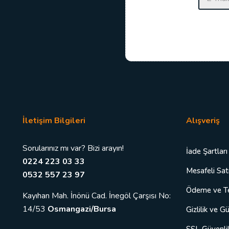
-
p
o
s
t
a
*
İletişim Bilgileri
Alışveriş
Sorularınız mı var? Bizi arayın!
İade Şartları
0224 223 03 33
Mesafeli Sat
0532 557 23 97
Ödeme ve T
Kayıhan Mah. İnönü Cad. İnegöl Çarşısı No:
14/53
Osmangazi/Bursa
Gizlilik ve G
SSL Güvenlik