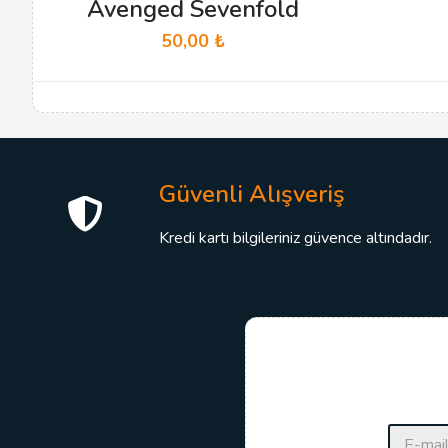
Avenged Sevenfold
50,00
₺
Güvenli Alışveriş
Kredi kartı bilgileriniz güvence altındadır.
E